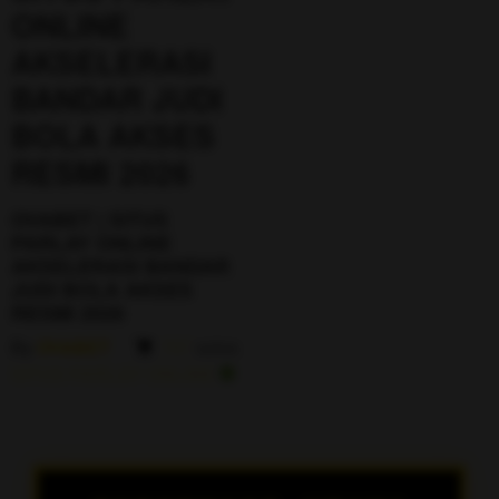
ONLINE
AKSELERASI
BANDAR JUDI
BOLA AKSES
RESMI 2026
OVABET | SITUS
PARLAY ONLINE
AKSELERASI BANDAR
JUDI BOLA AKSES
RESMI 2026
By
OVABET
787
sales
SITUS PARLAY ONLINE