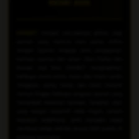
RESMI 2026
V
i
e
w
OVABET
menjadi satu-satunya pilihan bagi
l
pemain yang mencari situs parlay online
i
dengan layanan lengkap serta pengalaman
c
e
bermain nyaman dan aman. Situs Parlay dan
n
Bandar Judi Bola OVABET menghadirkan
s
berbagai event resmi, mulai dari event candu
e
d
mingguan, parlay harian dan event menarik
e
lainnya hingga berbagai program spesial yang
t
menambah keseruan bermain. Tampilan situs
a
i
yang sangat responsif serta ringan, proses
l
registrasi sederhana, serta transaksi cepat
s
membuat setiap aktivitas terasa lebih praktis di
berbagai perangkat.