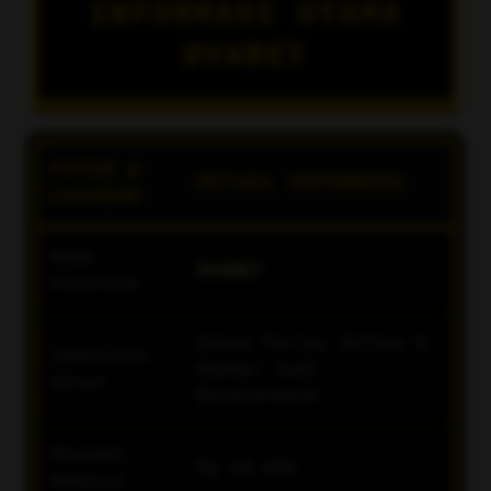
INFORMASI UTAMA
OVABET
FITUR &
DETAIL INFORMASI
LAYANAN
Nama
OVABET
Platform
Situs Parlay Online &
Identitas
Bandar Judi
Situs
BolaTerbaik
Minimal
Rp 10.000
Deposit