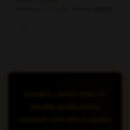
Included:
SITUS PARLAY ONLINE
88
$
5000.00
500.00
Extend support to 12 months
$
$
Event
resmi,
pasaran
lengkap,
odds
kompetitif
dan
transaksi
praktis
menjadi
keunggulan
OVABET
sebagai
situs parlay
OVABET | SITUS PARLAY
online serta
bandar judi
ONLINE AKSELERASI
bola
terbaik.
BANDAR JUDI BOLA AKSES
Daftar
sekarang.