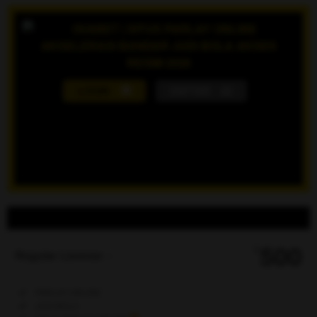
LOGIN
DAFTAR
Show More
500
$
Regular License
Regular
Included:
PARLAY ONLINE
License
Included:
JUDI BOLA
SELECTED