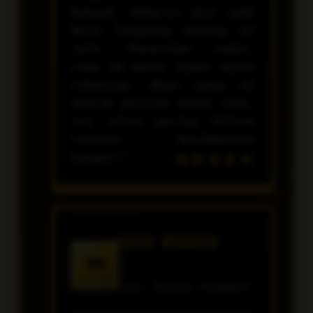
banyak, kemarin ikut Judi
Bola langsung menang 87
juta. Penarikan cepat,
cuma 10 menit sudah masuk
rekening. Buat yang di
daerah pelosok kayak saya,
ini situs parlay online
terbaik. Recommended
banget!"
SITI RAHAYU
SR
Tual,
Maluku Tenggara