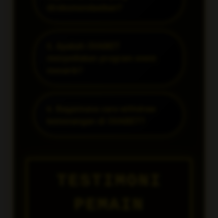
direkomendasikan?
5. Apakah OVABET
menyediakan program event
menarik?
6. Bagaimana cara withdraw
kemenangan di OVABET?
TESTIMONI
PEMAIN