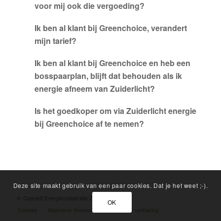
voor mij ook die vergoeding?
Ik ben al klant bij Greenchoice, verandert
mijn tarief?
Ik ben al klant bij Greenchoice en heb een
bosspaarplan, blijft dat behouden als ik
energie afneem van Zuiderlicht?
Is het goedkoper om via Zuiderlicht energie
bij Greenchoice af te nemen?
Deze site maakt gebruik van een paar cookies. Dat je het weet ;-).
©
Copyleft Energiecoöperatie Zuiderlicht
OK
Cookies
Algemene Voorwaarden
Privacy verklaring