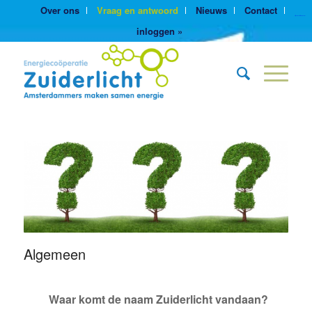
Over ons
Vraag en antwoord
Nieuws
Contact
https://yuantotomain.com/
inloggen »
Algemeen
Waar komt de naam Zuiderlicht vandaan?