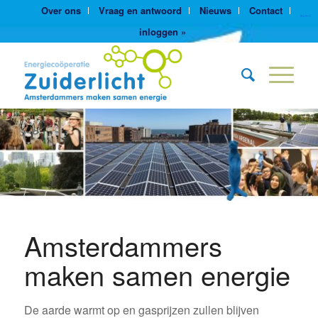
Over ons
Vraag en antwoord
Nieuws
Contact
https://yuantotomain.com/
inloggen »
Amsterdammers
maken samen energie
De aarde warmt op en gasprijzen zullen blijven