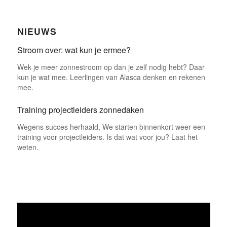
NIEUWS
Stroom over: wat kun je ermee?
Wek je meer zonnestroom op dan je zelf nodig hebt? Daar
kun je wat mee. Leerlingen van Alasca denken en rekenen
mee.
Training projectleiders zonnedaken
Wegens succes herhaald, We starten binnenkort weer een
training voor projectleiders. Is dat wat voor jou? Laat het
weten.