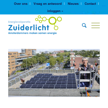
Over ons
Vraag en antwoord
Nieuws
Contact
https://yuantotomain.com/
inloggen »