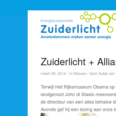
Zuiderlicht + Al
/
/
maart 28, 2014
in
Nieuws
door
Aukje van 
Terwijl Het Rijksmuseum Obama op be
landgenoot John di Stasio meevoere
de directeur van een alles behalve 
Avonds gaf hij een lezing aan onze 