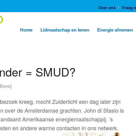
Over ons
Vraag 
Home
Lidmaatschap en lenen
Energie afnemen
liander = SMUD?
Bezeij
zoek kreeg, mocht Zuiderlicht een dag later zijn
n over de Amsterdamse grachten. John di Stasio is
standaard Amerikaanse energiemaatschappij. ’s
leden en andere warme contacten in ons netwerk.