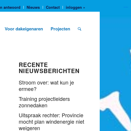
en antwoord
Nieuws
Contact
inloggen »
https://yuantotomain.com/
Voor dakeigenaren
Projecten
RECENTE
NIEUWSBERICHTEN
Stroom over: wat kun je
ermee?
Training projectleiders
zonnedaken
Uitspraak rechter: Provincie
mocht plan windenergie niet
weigeren