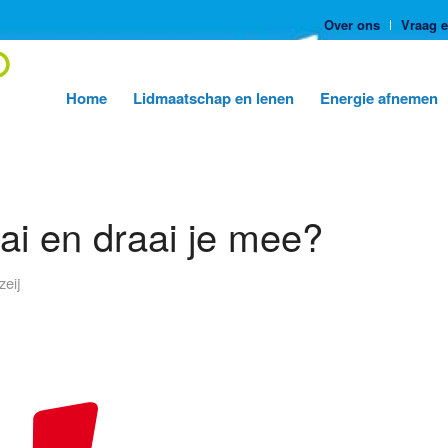
Over ons
Vraag 
Home
Lidmaatschap en lenen
Energie afnemen
ai en draai je mee?
zeij