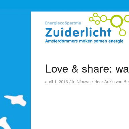
Love & share: wa
/
/
april 1, 2016
in
Nieuws
door
Aukje van Be