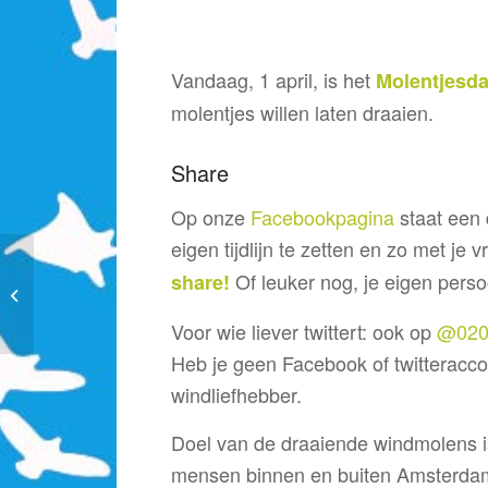
Vandaag, 1 april, is het
Molentjesd
molentjes willen laten draaien.
Share
Op onze
Facebookpagina
staat een 
eigen tijdlijn te zetten en zo met je
De Grote
Of leuker nog, je eigen perso
share!
Dakenconferentie van
Amsterdamse
Voor wie liever twittert: ook op
@020
Zoncoalitie
Heb je geen Facebook of twitterac
windliefhebber.
Doel van de draaiende windmolens is
mensen binnen en buiten Amsterdam 