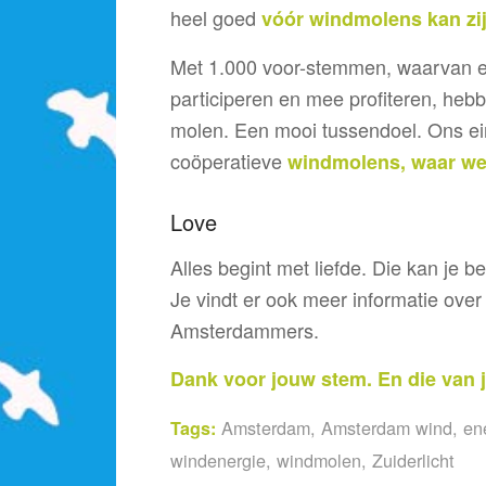
heel goed
vóór windmolens kan zi
Met 1.000 voor-stemmen, waarvan ee
participeren en mee profiteren, heb
molen. Een mooi tussendoel. Ons eind
coöperatieve
windmolens, waar we 
Love
Alles begint met liefde. Die kan je 
Je vindt er ook meer informatie ove
Amsterdammers.
Dank voor jouw stem. En die van 
Amsterdam
,
Amsterdam wind
,
en
Tags:
windenergie
,
windmolen
,
Zuiderlicht