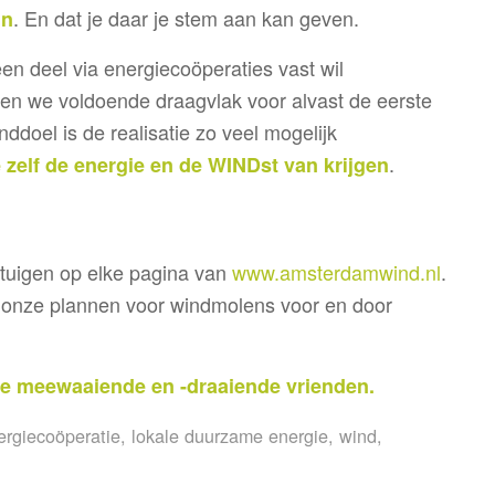
. En dat je daar je stem aan kan geven.
jn
n deel via energiecoöperaties vast wil
ben we voldoende draagvlak voor alvast de eerste
doel is de realisatie zo veel mogelijk
.
zelf de energie en de WINDst van krijgen
betuigen op elke pagina van
www.amsterdamwind.nl
.
r onze plannen voor windmolens voor en door
je meewaaiende en -draaiende vrienden.
ergiecoöperatie
,
lokale duurzame energie
,
wind
,