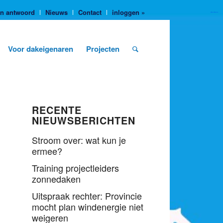
en antwoord
Nieuws
Contact
inloggen »
https://yuantotomain.com/
Voor dakeigenaren
Projecten
RECENTE
NIEUWSBERICHTEN
Stroom over: wat kun je
ermee?
Training projectleiders
zonnedaken
Uitspraak rechter: Provincie
mocht plan windenergie niet
weigeren