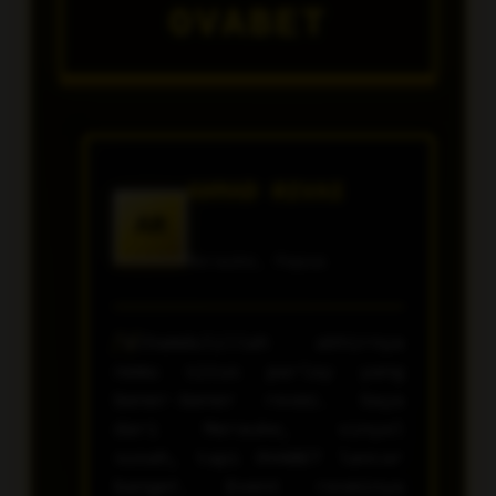
OVABET
AHMAD RIVAI
AR
Merauke,
Papua
"Alhamdulillah akhirnya
nemu situs parlay yang
bener-bener resmi. Saya
dari Merauke, sinyal
susah, tapi OVABET lancar
banget. Event resminya