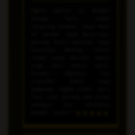
"Baru daftar di OVABET
minggu lalu, sudah
langsung nyaman. Saya main
di bandar Judi Bola-nya,
pasang kecil-kecilan tapi
hasilnya mantap. Event
resmi yang mereka adain
tiap hari bikin seru.
Proses deposit via
transfer lokal juga
gampang, nggak ribet. Dari
Tual sini jarang ada situs
sebagus ini. Pokoknya
OVABET juara!"