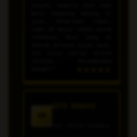
banyak, kemarin ikut Judi
Bola langsung menang 87
juta. Penarikan cepat,
cuma 10 menit sudah masuk
rekening. Buat yang di
daerah pelosok kayak saya,
ini situs parlay online
terbaik. Recommended
banget!"
SITI RAHAYU
SR
Tual,
Maluku Tenggara