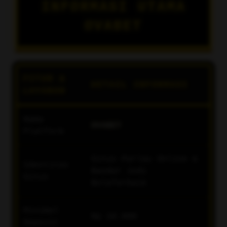
INFORMASI UTAMA
OVABET
FITUR &
DETAIL INFORMASI
LAYANAN
Nama
OVABET
Platform
Situs Parlay Online &
Identitas
Bandar Judi
Situs
BolaTerbaik
Minimal
Rp 10.000
Deposit