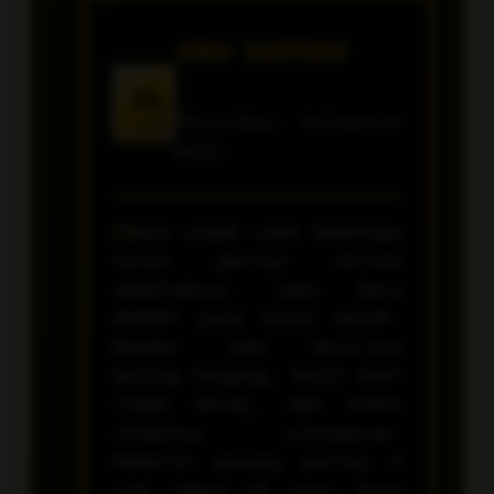
JOKO SANTOSO
JS
Putussibau,
Kalimantan
Barat
"Saya sudah coba beberapa
situs parlay online
sebelumnya, tapi baru
OVABET yang bikin betah.
Bandar Judi Bola-nya
paling lengkap, Hasil Skor
Tidak Delay, dan event
resminya transparan.
Kemarin pasang parlay 3
tim, dapat 45 juta. Saya