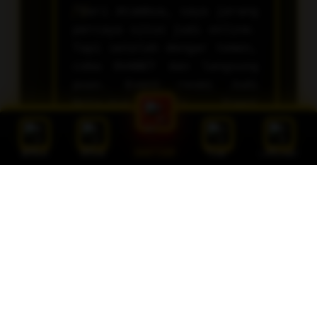
"Dari Atambua, saya jarang
percaya situs judi online.
Tapi setelah dengar temen,
coba OVABET dan langsung
puas. Event resmi Judi
Bola-nya seru, Event
Hadiahnya juga gede. Yang
paling saya suka withdraw-
DAFTAR
BONUS
LOGIN
LINK
LIVECHAT
nya cepat dan aman. Sudah
dua kali menang sedang,
semoga yang ketiga lebih
besar lagi. Buat temen-
temen di daerah terpencil,
ini benar-benar bandar
parlay terbaik!"