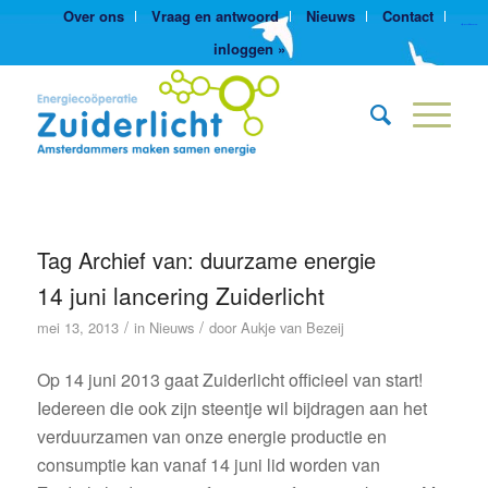
Over ons
Vraag en antwoord
Nieuws
Contact
https://yuantotomain.com/
inloggen »
Tag Archief van:
duurzame energie
14 juni lancering Zuiderlicht
/
/
mei 13, 2013
in
Nieuws
door
Aukje van Bezeij
Op 14 juni 2013 gaat Zuiderlicht officieel van start!
Iedereen die ook zijn steentje wil bijdragen aan het
verduurzamen van onze energie productie en
consumptie kan vanaf 14 juni lid worden van