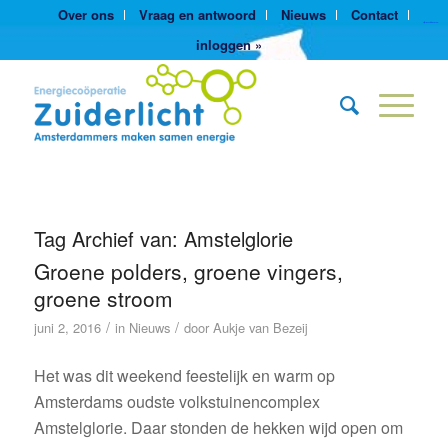
Over ons
Vraag en antwoord
Nieuws
Contact
https://yuantotomain.com/
inloggen »
Tag Archief van:
Amstelglorie
Groene polders, groene vingers,
groene stroom
/
/
juni 2, 2016
in
Nieuws
door
Aukje van Bezeij
Het was dit weekend feestelijk en warm op
Amsterdams oudste volkstuinencomplex
Amstelglorie. Daar stonden de hekken wijd open om