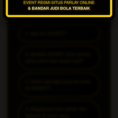
EVENT RESMI SITUS PARLAY ONLINE
& BANDAR JUDI BOLA TERBAIK
1. Apa itu OVABET?
2. Apakah OVABET situs parlay
yang resmi dan terpercaya?
3. Game apa saja yang tersedia
di OVABET?
4. Bagaimana cara daftar dan
deposit di situs yang