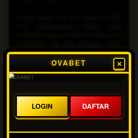
Sebagai bandar Judi Bola terbaik, OVABET
terus memprioritaskan kinerja untuk
memberikan layanan, keamanan transaksi, dan
kenyamanan bagi para pengguna. Pilihan
pasaran beragam, dukungan customer service
OVABET
responsif, serta pembaruan sistem secara
✕
berkala menciptakan pengalaman bermain
lebih optimal. Kombinasi layanan profesional
serta event resmi yang konsisten menjadikan
OVABET layak dipertimbangkan sebagai situs
parlay online dan bandar Judi Bola terpercaya.
LOGIN
DAFTAR
FAQ OVABET