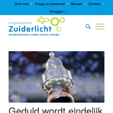
Over ons
Vraag en antwoord
Nieuws
Contact
https://yuantotomain.com/
inloggen »
Geduld wordt eindelijk