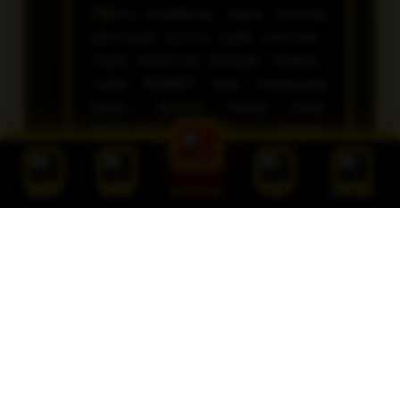
"Dari Atambua, saya jarang
percaya situs judi online.
Tapi setelah dengar temen,
coba OVABET dan langsung
puas. Event resmi Judi
Bola-nya seru, Event
Hadiahnya juga gede. Yang
paling saya suka withdraw-
DAFTAR
BONUS
LOGIN
LINK
LIVECHAT
nya cepat dan aman. Sudah
dua kali menang sedang,
semoga yang ketiga lebih
besar lagi. Buat temen-
temen di daerah terpencil,
ini benar-benar bandar
parlay terbaik!"