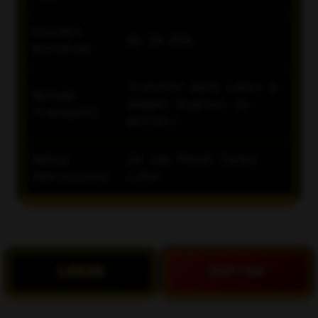
Minimal
Rp 50.000
Withdraw
Transfer Bank Lokal &
Metode
Dompet Digital (E-
Transaksi
Wallet)
Waktu
24 Jam Penuh Tanpa
Operasional
Libur
LOGIN
DAFTAR