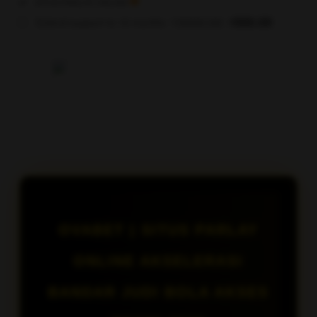
Included:
SITUS PARLAY ONLINE
88
$
5000.00
500.00
Extend support to 12 months
$
$
Event
resmi,
pasaran
lengkap,
odds
kompetitif
dan
transaksi
praktis
menjadi
keunggulan
OVABET
sebagai
situs parlay
OVABET | SITUS PARLAY
online serta
bandar judi
ONLINE AKSELERASI
bola
terbaik.
BANDAR JUDI BOLA AKSES
Daftar
sekarang.