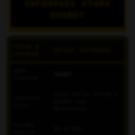
INFORMASI UTAMA
OVABET
FITUR &
DETAIL INFORMASI
LAYANAN
Nama
OVABET
Platform
Situs Parlay Online &
Identitas
Bandar Judi
Situs
BolaTerbaik
Minimal
Rp 10.000
Deposit