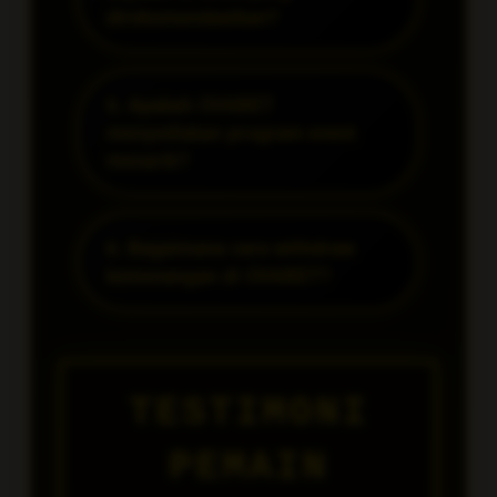
direkomendasikan?
5. Apakah OVABET
menyediakan program event
menarik?
6. Bagaimana cara withdraw
kemenangan di OVABET?
TESTIMONI
PEMAIN