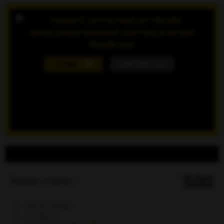
LOGIN
DAFTAR
Show More
500
$
Regular License
Regular
Included:
PARLAY ONLINE
License
Included:
JUDI BOLA
SELECTED