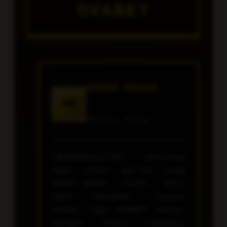
OVABET
AHMAD RIVAI
AR
Merauke,
Papua
"Alhamdulillah akhirnya
nemu situs parlay yang
bener-bener resmi. Saya
dari Merauke, sinyal
susah, tapi OVABET lancar
banget. Event resminya