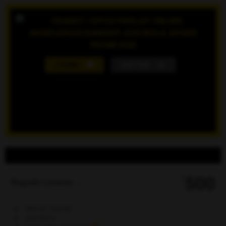
LOGIN
DAFTAR
Show More
500
$
Regular License
Regular
Included:
PARLAY ONLINE
License
Included:
JUDI BOLA
SELECTED