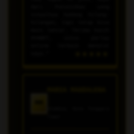
dari Putussibau yang
sinyalnya kadang hilang-
hilangan, tapi tetap bisa
main lancar. Terima kasih
OVABET, situs parlay
online terbaik menurut
saya."
MARIA MAGDALENA
MM
Atambua,
Nusa Tenggara
Timur