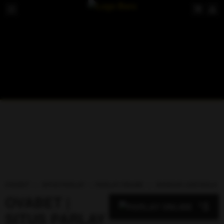
OVABET
SITUS PARLAY
PARLAY ONLINE
BANDAR JUDI BOLA
OVABET |
5
$
SITUS PARLAY