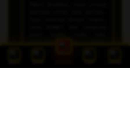
"Dari Atambua, saya jarang
percaya situs judi online.
Tapi setelah dengar temen,
coba OVABET dan langsung
puas. Event resmi Judi
Bola-nya seru, Event
Hadiahnya juga gede. Yang
paling saya suka withdraw-
DAFTAR
BONUS
LOGIN
LINK
LIVECHAT
nya cepat dan aman. Sudah
dua kali menang sedang,
semoga yang ketiga lebih
besar lagi. Buat temen-
temen di daerah terpencil,
ini benar-benar bandar
parlay terbaik!"