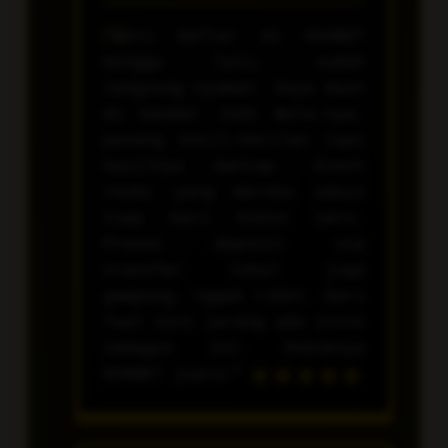
"Baru daftar di OVABET
minggu lalu, sudah
langsung nyaman. Saya main
di bandar Judi Bola-nya,
pasang kecil-kecilan tapi
hasilnya mantap. Event
resmi yang mereka adain
tiap hari bikin seru.
Proses deposit via
transfer lokal juga
gampang, nggak ribet. Dari
Tual sini jarang ada situs
sebagus ini. Pokoknya
OVABET juara!"