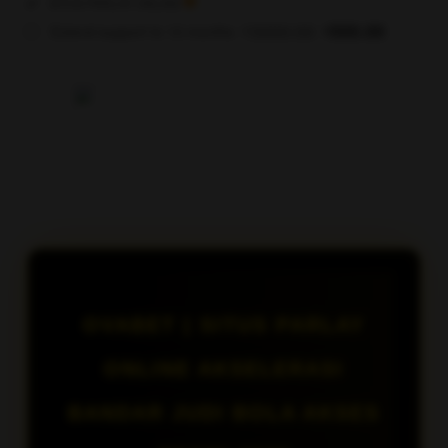
Included:
SITUS PARLAY ONLINE
88
$
5000.00
500.00
Extend support to 12 months
$
$
Event
resmi,
pasaran
lengkap,
odds
kompetitif
dan
transaksi
praktis
menjadi
keunggulan
OVABET
sebagai
situs parlay
OVABET | SITUS PARLAY
online serta
bandar judi
ONLINE AKSELERASI
bola
terbaik.
BANDAR JUDI BOLA AKSES
Daftar
sekarang.