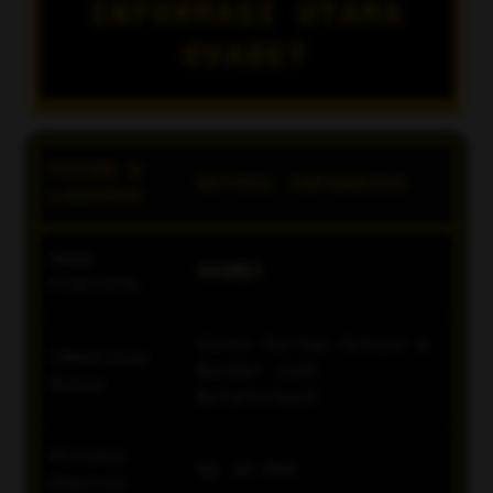
INFORMASI UTAMA
OVABET
FITUR &
DETAIL INFORMASI
LAYANAN
Nama
OVABET
Platform
Situs Parlay Online &
Identitas
Bandar Judi
Situs
BolaTerbaik
Minimal
Rp 10.000
Deposit