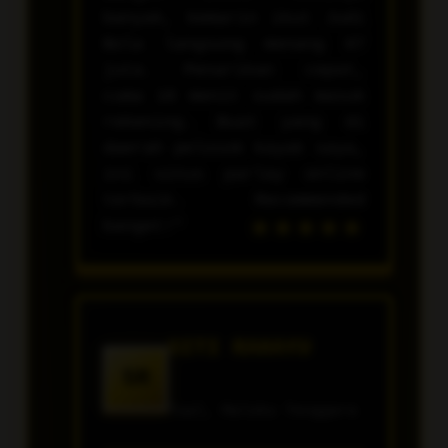
banyak, kemarin ikut Judi
Bola langsung menang 87
juta. Penarikan cepat,
cuma 10 menit sudah masuk
rekening. Buat yang di
daerah pelosok kayak saya,
ini situs parlay online
terbaik. Recommended
banget!"
SITI RAHAYU
SR
Tual,
Maluku Tenggara