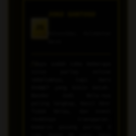
JOKO SANTOSO
JS
Putussibau,
Kalimantan
Barat
"Saya sudah coba beberapa
situs parlay online
sebelumnya, tapi baru
OVABET yang bikin betah.
Bandar Judi Bola-nya
paling lengkap, Hasil Skor
Tidak Delay, dan event
resminya transparan.
Kemarin pasang parlay 3
tim, dapat 45 juta. Saya