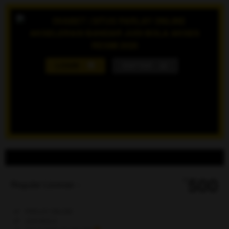
LOGIN
DAFTAR
Show More
500
$
Regular License
Regular
Included:
PARLAY ONLINE
License
Included:
JUDI BOLA
SELECTED