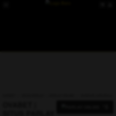
OVABET
SITUS PARLAY
PARLAY ONLINE
BANDAR JUDI BOLA
OVABET |
5
$
SITUS PARLAY