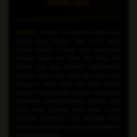
RESMI 2026
V
i
e
w
OVABET
menjadi satu-satunya pilihan bagi
l
pemain yang mencari situs parlay online
i
dengan layanan lengkap serta pengalaman
c
e
bermain nyaman dan aman. Situs Parlay dan
n
Bandar Judi Bola OVABET menghadirkan
s
berbagai event resmi, mulai dari event candu
e
d
mingguan, parlay harian dan event menarik
e
lainnya hingga berbagai program spesial yang
t
menambah keseruan bermain. Tampilan situs
a
i
yang sangat responsif serta ringan, proses
l
registrasi sederhana, serta transaksi cepat
s
membuat setiap aktivitas terasa lebih praktis di
berbagai perangkat.