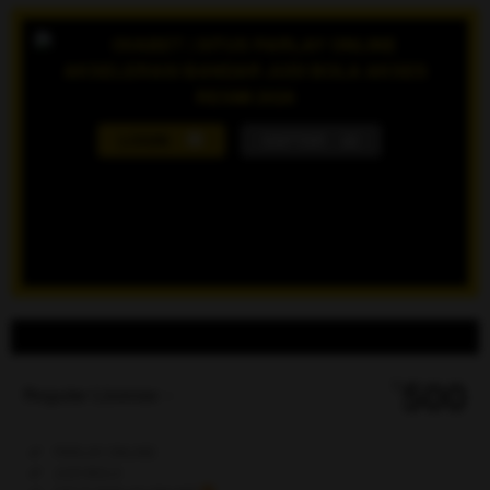
LOGIN
DAFTAR
Show More
500
$
Regular License
Regular
Included:
PARLAY ONLINE
License
Included:
JUDI BOLA
SELECTED