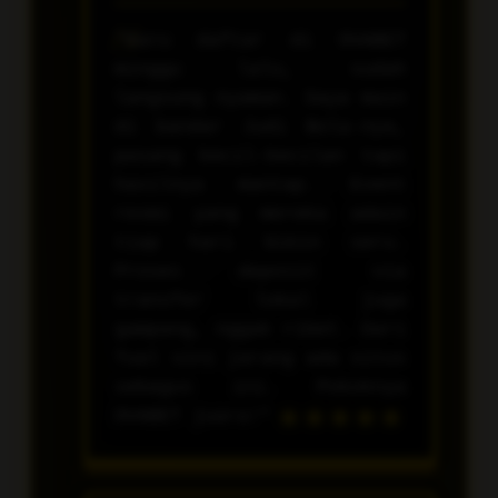
"Baru daftar di OVABET
minggu lalu, sudah
langsung nyaman. Saya main
di bandar Judi Bola-nya,
pasang kecil-kecilan tapi
hasilnya mantap. Event
resmi yang mereka adain
tiap hari bikin seru.
Proses deposit via
transfer lokal juga
gampang, nggak ribet. Dari
Tual sini jarang ada situs
sebagus ini. Pokoknya
OVABET juara!"