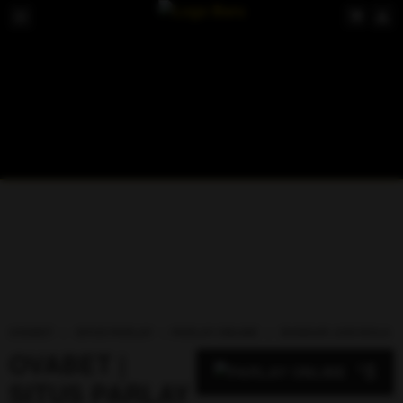
OVABET
SITUS PARLAY
PARLAY ONLINE
BANDAR JUDI BOLA
OVABET |
5
$
SITUS PARLAY