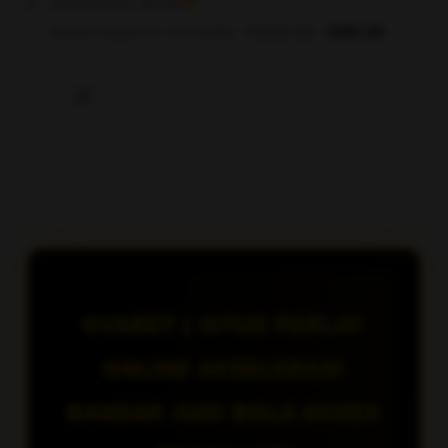
Included:
SITUS PARLAY ONLINE
88
$
5000.00
500.00
Extend support to 12 months
$
$
Event
resmi,
pasaran
lengkap,
odds
kompetitif
dan
transaksi
praktis
menjadi
keunggulan
OVABET
sebagai
situs parlay
OVABET | SITUS PARLAY
online serta
bandar judi
ONLINE AKSELERASI
bola
terbaik.
BANDAR JUDI BOLA AKSES
Daftar
sekarang.