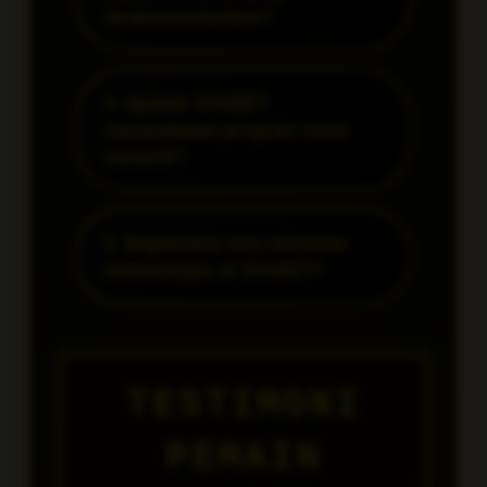
direkomendasikan?
5. Apakah OVABET
menyediakan program event
menarik?
6. Bagaimana cara withdraw
kemenangan di OVABET?
TESTIMONI
PEMAIN