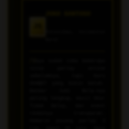
JOKO SANTOSO
JS
Putussibau,
Kalimantan
Barat
"Saya sudah coba beberapa
situs parlay online
sebelumnya, tapi baru
OVABET yang bikin betah.
Bandar Judi Bola-nya
paling lengkap, Hasil Skor
Tidak Delay, dan event
resminya transparan.
Kemarin pasang parlay 3
tim, dapat 45 juta. Saya