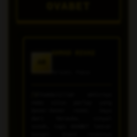
OVABET
AHMAD RIVAI
AR
Merauke,
Papua
"Alhamdulillah akhirnya
nemu situs parlay yang
bener-bener resmi. Saya
dari Merauke, sinyal
susah, tapi OVABET lancar
banget. Event resminya