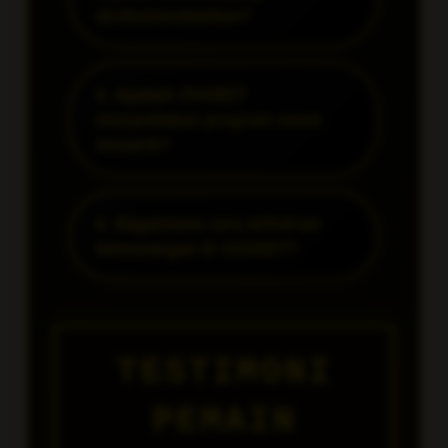
direkomendasikan?
5. Apakah OVABET
menyediakan program event
menarik?
6. Bagaimana cara withdraw
kemenangan di OVABET?
TESTIMONI
PEMAIN