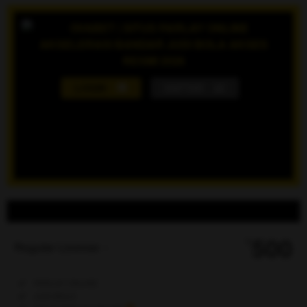
LOGIN
DAFTAR
Show More
500
$
Regular License
Regular
Included:
PARLAY ONLINE
License
Included:
JUDI BOLA
SELECTED