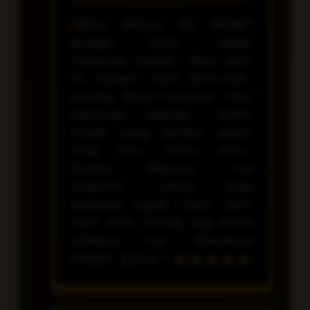
"Baru daftar di OVABET
minggu lalu, sudah
langsung nyaman. Saya main
di bandar Judi Bola-nya,
pasang kecil-kecilan tapi
hasilnya mantap. Event
resmi yang mereka adain
tiap hari bikin seru.
Proses deposit via
transfer lokal juga
gampang, nggak ribet. Dari
Tual sini jarang ada situs
sebagus ini. Pokoknya
OVABET juara!"