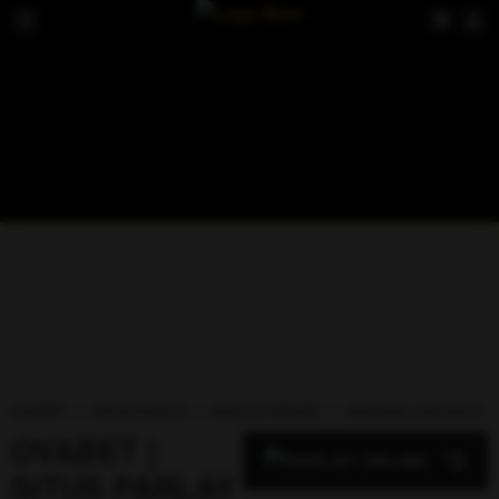
OVABET
SITUS PARLAY
PARLAY ONLINE
BANDAR JUDI BOLA
OVABET |
5
$
SITUS PARLAY