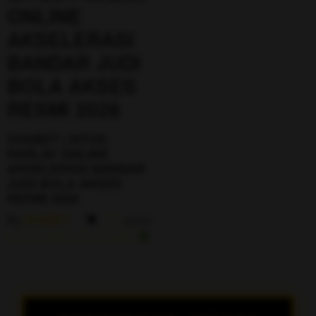
ONLINE
AKSELERASI
BANDAR JUDI
BOLA AKSES
RESMI 2026
OVABET | SITUS
PARLAY ONLINE
AKSELERASI BANDAR
JUDI BOLA AKSES
RESMI 2026
By
OVABET
787
sales
SITUS PARLAY ONLINE