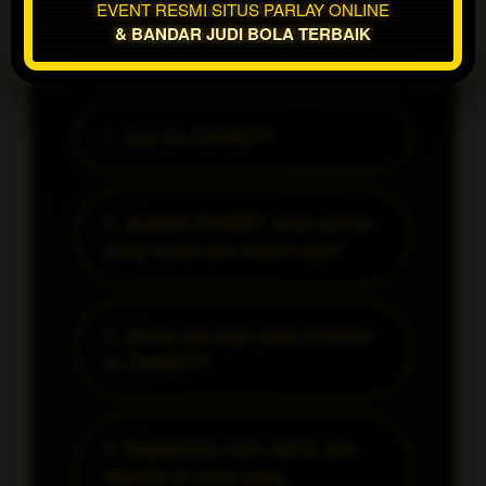
EVENT RESMI SITUS PARLAY ONLINE
& BANDAR JUDI BOLA TERBAIK
1. Apa itu OVABET?
2. Apakah OVABET situs parlay
yang resmi dan terpercaya?
3. Game apa saja yang tersedia
di OVABET?
4. Bagaimana cara daftar dan
deposit di situs yang