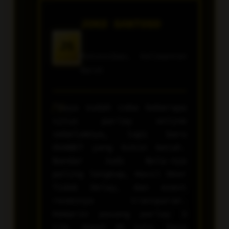
JOKO SANTOSO
JS
Putussibau,
Kalimantan
Barat
"Saya sudah coba beberapa
situs parlay online
sebelumnya, tapi baru
OVABET yang bikin betah.
Bandar Judi Bola-nya
paling lengkap, Hasil Skor
Tidak Delay, dan event
resminya transparan.
Kemarin pasang parlay 3
tim, dapat 45 juta. Saya