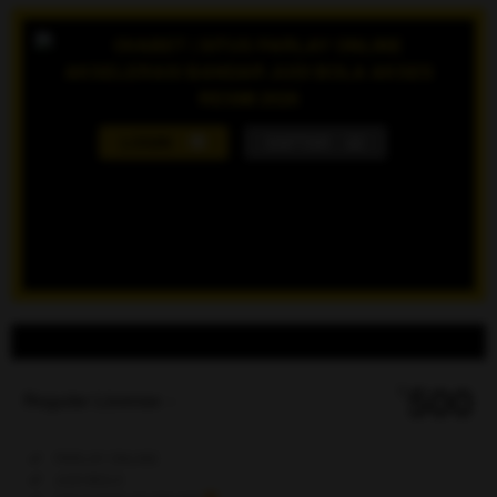
LOGIN
DAFTAR
Show More
500
$
Regular License
Regular
Included:
PARLAY ONLINE
License
Included:
JUDI BOLA
SELECTED