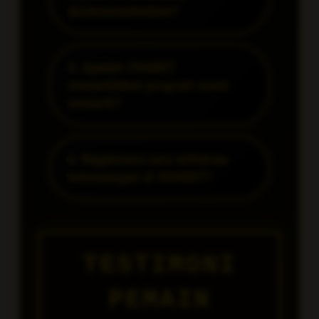
direkomendasikan?
5. Apakah OVABET
menyediakan program event
menarik?
6. Bagaimana cara withdraw
kemenangan di OVABET?
TESTIMONI
PEMAIN