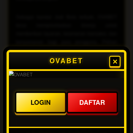
Sebagai bandar Judi Bola terbaik, OVABET
terus memprioritaskan kinerja untuk
memberikan layanan, keamanan transaksi, dan
kenyamanan bagi para pengguna. Pilihan
pasaran beragam, dukungan customer service
OVABET
responsif, serta pembaruan sistem secara
✕
berkala menciptakan pengalaman bermain
lebih optimal. Kombinasi layanan profesional
serta event resmi yang konsisten menjadikan
OVABET layak dipertimbangkan sebagai situs
parlay online dan bandar Judi Bola terpercaya.
LOGIN
DAFTAR
FAQ OVABET